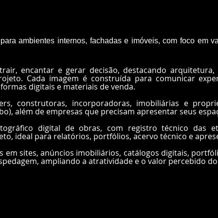
l para ambientes internos, fachadas e imóveis, com foco em v
rair, encantar e gerar decisão, destacando arquitetura,
jeto. Cada imagem é construída para comunicar experiê
formas digitais e materiais de venda.
rs, construtoras, incorporadoras, imobiliárias e prop
bo), além de empresas que precisam apresentar seus espaç
ográfico digital de obras, com registro técnico das 
to, ideal para relatórios, portfólios, acervo técnico e apres
em sites, anúncios imobiliários, catálogos digitais, portfó
spedagem, ampliando a atratividade e o valor percebido 