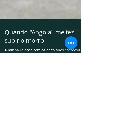
whatsapp
Quando "Angola" me fez
subir o morro
A minha relação com os angolanos começou há
anos. Como não acredito em acaso, tenho
certeza que existe um borogodó que faz a
liga...