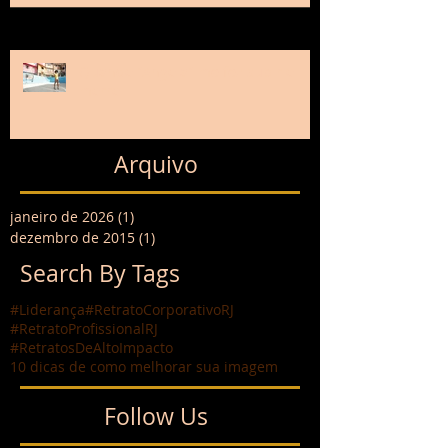
Quando "Angola" me fez subir o
morro
Arquivo
janeiro de 2026
(1)
1 post
dezembro de 2015
(1)
1 post
Search By Tags
#Liderança
#RetratoCorporativoRJ
#RetratoProfissionalRJ
#RetratosDeAltoImpacto
10 dicas de como melhorar sua imagem
Follow Us