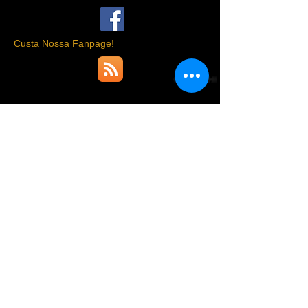
Custa Nossa Fanpage!
whatsapp
Rua México 31, sala 501 - Centro RJ
Rio de Janeiro - RJ | Brasil
CEP:
20031-140
(21) 99179 - 3608
zbr@zbr-comunicacoes.com.br