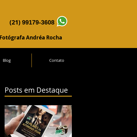
(21)
99179-3608
Fotógrafa Andréa Rocha
Blog
Contato
Posts em Destaque